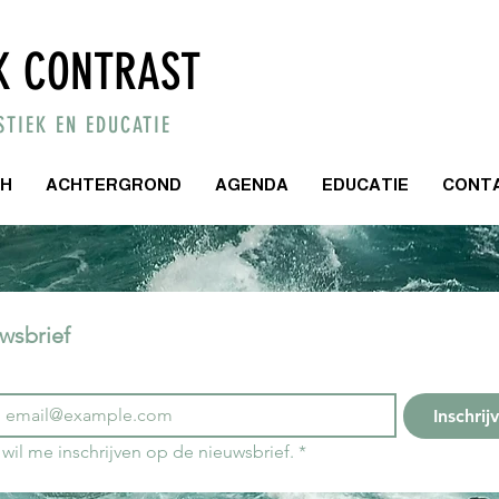
K CONTRAST
TIEK EN EDUCATIE
CH
ACHTERGROND
AGENDA
EDUCATIE
CONT
wsbrief
Inschrij
 wil me inschrijven op de nieuwsbrief.
*